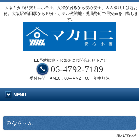
大阪キタの格安ミニホテル。女将が居るから安心安全、３人様以上は超お
得。大阪駅/梅田駅から10分・ホテル激戦地・兎我野町で最安値を目指しま
す。
TEL予約歓迎・お気楽にお問合わせ下さい
06-4792-7189
受付時間 AM10：00～AM2：00 年中無休
MENU
みなさ～ん
2024/06/29