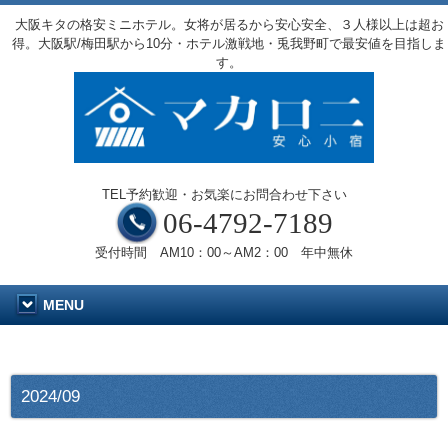
大阪キタの格安ミニホテル。女将が居るから安心安全、３人様以上は超お
得。大阪駅/梅田駅から10分・ホテル激戦地・兎我野町で最安値を目指しま
す。
TEL予約歓迎・お気楽にお問合わせ下さい
06-4792-7189
受付時間 AM10：00～AM2：00 年中無休
MENU
2024/09