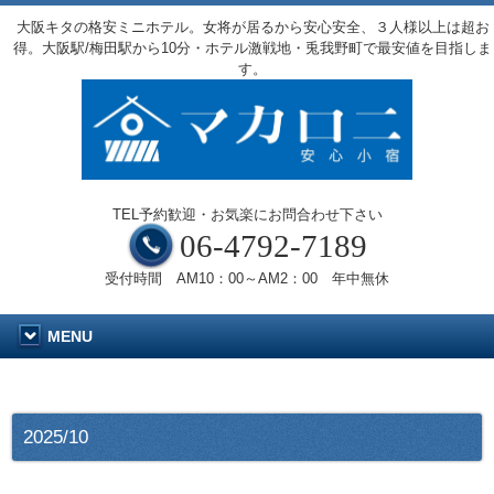
大阪キタの格安ミニホテル。女将が居るから安心安全、３人様以上は超お
得。大阪駅/梅田駅から10分・ホテル激戦地・兎我野町で最安値を目指しま
す。
TEL予約歓迎・お気楽にお問合わせ下さい
06-4792-7189
受付時間 AM10：00～AM2：00 年中無休
MENU
2025/10