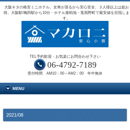
大阪キタの格安ミニホテル。女将が居るから安心安全、３人様以上は超お
得。大阪駅/梅田駅から10分・ホテル激戦地・兎我野町で最安値を目指しま
す。
TEL予約歓迎・お気楽にお問合わせ下さい
06-4792-7189
受付時間 AM10：00～AM2：00 年中無休
MENU
2021/08