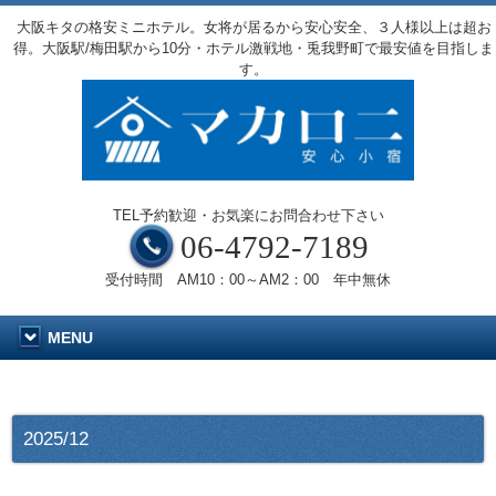
大阪キタの格安ミニホテル。女将が居るから安心安全、３人様以上は超お
得。大阪駅/梅田駅から10分・ホテル激戦地・兎我野町で最安値を目指しま
す。
TEL予約歓迎・お気楽にお問合わせ下さい
06-4792-7189
受付時間 AM10：00～AM2：00 年中無休
MENU
2025/12