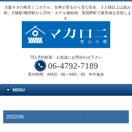
大阪キタの格安ミニホテル。女将が居るから安心安全、３人様以上は超お
得。大阪駅/梅田駅から10分・ホテル激戦地・兎我野町で最安値を目指しま
す。
TEL予約歓迎・お気楽にお問合わせ下さい
06-4792-7189
受付時間 AM10：00～AM2：00 年中無休
MENU
2022/06