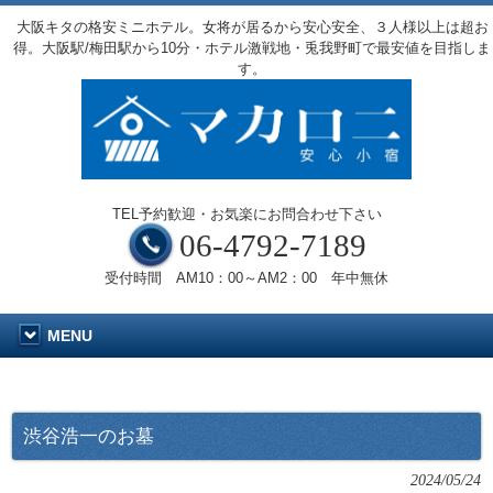
大阪キタの格安ミニホテル。女将が居るから安心安全、３人様以上は超お
得。大阪駅/梅田駅から10分・ホテル激戦地・兎我野町で最安値を目指しま
す。
TEL予約歓迎・お気楽にお問合わせ下さい
06-4792-7189
受付時間 AM10：00～AM2：00 年中無休
MENU
渋谷浩一のお墓
2024/05/24