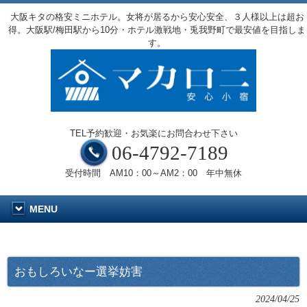
大阪キタの格安ミニホテル。女将が居るから安心安全、３人様以上は超お
得。大阪駅/梅田駅から10分・ホテル激戦地・兎我野町で最安値を目指しま
す。
TEL予約歓迎・お気楽にお問合わせ下さい
06-4792-7189
受付時間 AM10：00～AM2：00 年中無休
MENU
おもしろいなー選挙妨害
2024/04/25