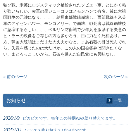
独ソ戦、米英にロジスティック補給されたソビエト軍、とにかく粘
り強いらしい、赤軍の星ジューコフはノモンハンで有名、後に大祖
国戦争の元帥になり、、、、結局東部戦線崩壊し、西部戦線も米英
軍のアイゼンハワー、モンゴメリー、で崩壊、戦死者は戦線崩壊後
に急増するらしい、、、ベルリン防衛戦で少年兵を激励する失意の
ヒトラーの映像をご存じの方も多かろう、目に力なく死相あり。一
方、韓国大統領はまだまだ大丈夫かなと。まあ石破の目は死んでれ
ら、失意を感じたのは犬だけか。この人の国会答弁は聞きたくな
い、まどろっこしいから。石破を選んだ自民党にも興味なし。
« 前のページ
次のページ »
お知らせ
一覧
2026/1/9
ピカピカです、毎年この時期WAX塗り替えてます。
2025/1/11
ワックス塗り替えてぴかぴかです。