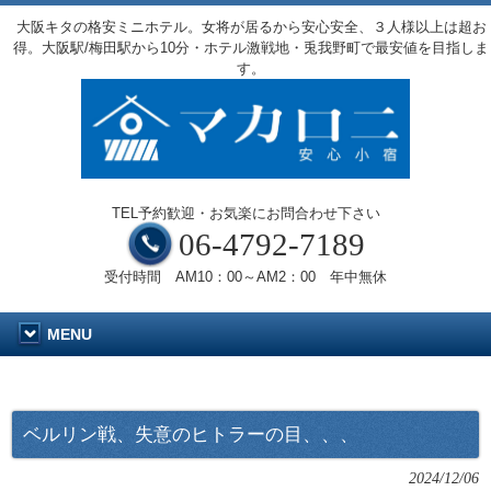
大阪キタの格安ミニホテル。女将が居るから安心安全、３人様以上は超お
得。大阪駅/梅田駅から10分・ホテル激戦地・兎我野町で最安値を目指しま
す。
TEL予約歓迎・お気楽にお問合わせ下さい
06-4792-7189
受付時間 AM10：00～AM2：00 年中無休
MENU
ベルリン戦、失意のヒトラーの目、、、
2024/12/06