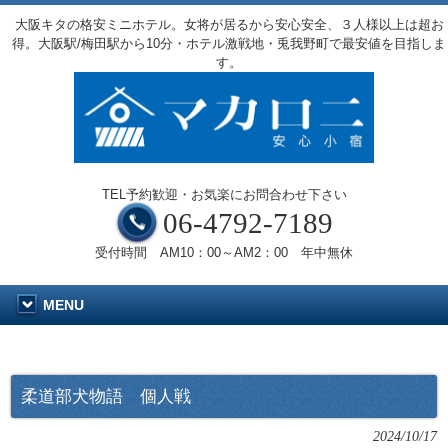
大阪キタの格安ミニホテル。女将が居るから安心安全、３人様以上は超お
得。大阪駅/梅田駅から10分・ホテル激戦地・兎我野町で最安値を目指しま
す。
TEL予約歓迎・お気楽にお問合わせ下さい
06-4792-7189
受付時間 AM10：00～AM2：00 年中無休
MENU
柔道部犬物語 個人戦
2024/10/17