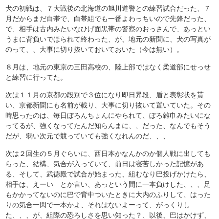
犬の初戦は、７大戦後の北海道の旭川道警との練習試合だった、７
月だからまだ白帯で、白帯組でも一番よわっちいので先鋒だった、
で、相手は古内みたいなひげ面黒帯の警察のおっさんで、あっとい
うまに背負いでほられて終わった、が、地元の新聞に、犬の写真が
のって、、大事に切り抜いておいておいた（今は無い）。
８月は、地元の東京の三田高校の、陸上部ではなく柔道部にせっせ
と練習に行ってた。
次は１１月の京都の段別で３位になり即日昇段、盾と表彰状を貰
い、京都新聞にも名前が載り、大事に切り抜いて置いていた。その
時思ったのは、毎日ぼろんちょんにやられて、ぼろ雑巾みたいにな
ってるが、強くなってたんだ知らんまに、、だった、なんでもそう
だが、弱い次元で競っていても強くなれんのだ、、、
次は２回生の５月ぐらいに、西日本かなんかのか個人戦に出しても
らった、結構、気合が入っていて、前日は寝苦しかった記憶があ
る、そして、武徳殿で試合が始まった、組むなり巴投げかけたら、
相手は、えーい とか言い、あっという間に一本負けした、、、足
もかかってないのに巴で背中ついたときに大内のふりして、はった
りの気合一閃で一本かよ、それはないよーって、がっくりし
た、、、が、組際の恐ろしさを思い知った？、以後、巴はかけず、