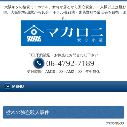
大阪キタの格安ミニホテル。女将が居るから安心安全、３人様以上は超お
得。大阪駅/梅田駅から10分・ホテル激戦地・兎我野町で最安値を目指しま
す。
TEL予約歓迎・お気楽にお問合わせ下さい
06-4792-7189
受付時間 AM10：00～AM2：00 年中無休
MENU
栃木の強盗殺人事件
2026/05/22