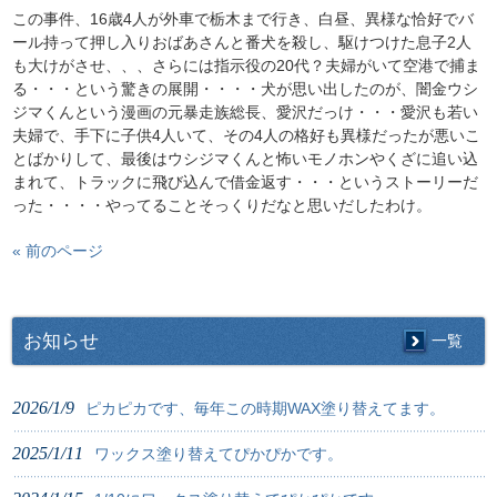
この事件、16歳4人が外車で栃木まで行き、白昼、異様な恰好でバ
ール持って押し入りおばあさんと番犬を殺し、駆けつけた息子2人
も大けがさせ、、、さらには指示役の20代？夫婦がいて空港で捕ま
る・・・という驚きの展開・・・・犬が思い出したのが、闇金ウシ
ジマくんという漫画の元暴走族総長、愛沢だっけ・・・愛沢も若い
夫婦で、手下に子供4人いて、その4人の格好も異様だったが悪いこ
とばかりして、最後はウシジマくんと怖いモノホンやくざに追い込
まれて、トラックに飛び込んで借金返す・・・というストーリーだ
った・・・・やってることそっくりだなと思いだしたわけ。
« 前のページ
お知らせ
一覧
2026/1/9
ピカピカです、毎年この時期WAX塗り替えてます。
2025/1/11
ワックス塗り替えてぴかぴかです。