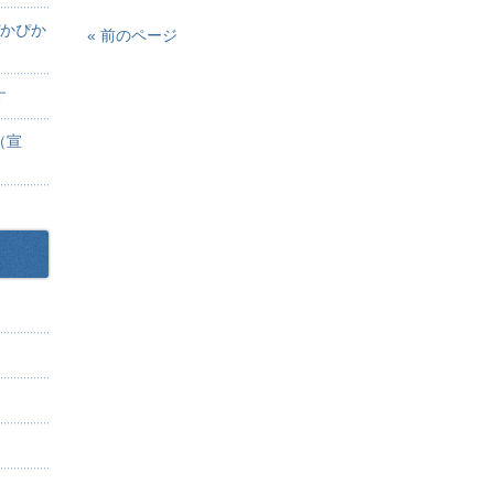
ぴかぴか
« 前のページ
す
（宣