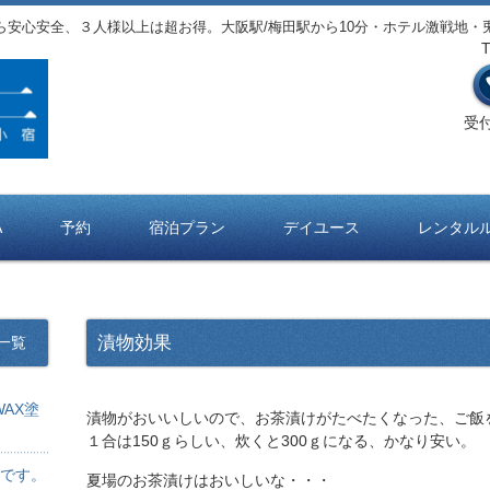
ら安心安全、３人様以上は超お得。大阪駅/梅田駅から10分・ホテル激戦地・
受付
A
予約
宿泊プラン
デイユース
レンタル
漬物効果
一覧
AX塗
漬物がおいいしいので、お茶漬けがたべたくなった、ご飯を
１合は150ｇらしい、炊くと300ｇになる、かなり安い。
です。
夏場のお茶漬けはおいしいな・・・