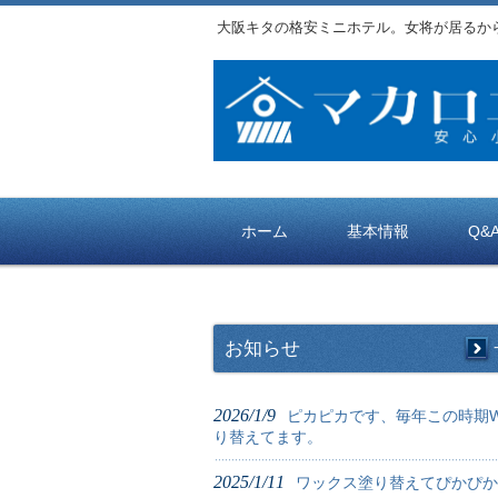
大阪キタの格安ミニホテル。女将が居るか
ホーム
基本情報
Q&
お知らせ
2026/1/9
ピカピカです、毎年この時期W
り替えてます。
2025/1/11
ワックス塗り替えてぴかぴか