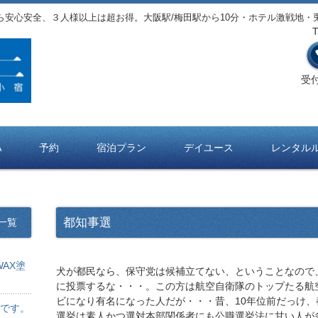
ら安心安全、３人様以上は超お得。大阪駅/梅田駅から10分・ホテル激戦地・
受付
A
予約
宿泊プラン
デイユース
レンタル
都知事選
一覧
AX塗
犬が都民なら、保守党は候補立てない、ということなので
に投票するな・・・。この方は航空自衛隊のトップたる航
ビになり有名になった人だが・・・昔、10年位前だっけ、
です。
選挙は素人かつ選対本部関係者にも公職選挙法に甘い人が