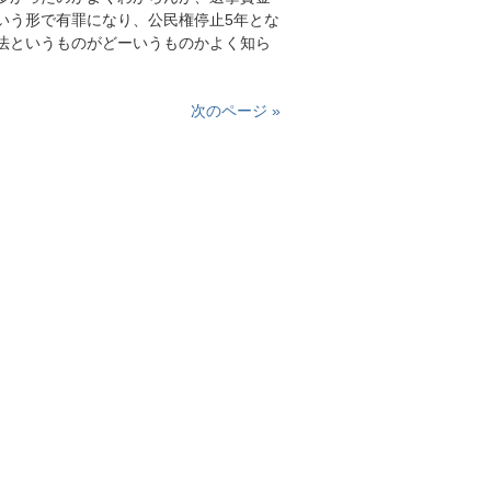
いう形で有罪になり、公民権停止5年とな
法というものがどーいうものかよく知ら
次のページ »