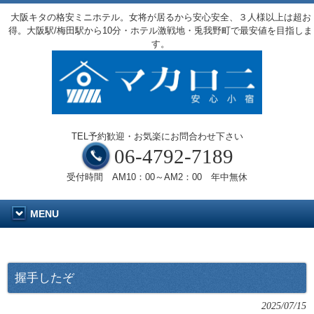
大阪キタの格安ミニホテル。女将が居るから安心安全、３人様以上は超お
得。大阪駅/梅田駅から10分・ホテル激戦地・兎我野町で最安値を目指しま
す。
TEL予約歓迎・お気楽にお問合わせ下さい
06-4792-7189
受付時間 AM10：00～AM2：00 年中無休
MENU
握手したぞ
2025/07/15