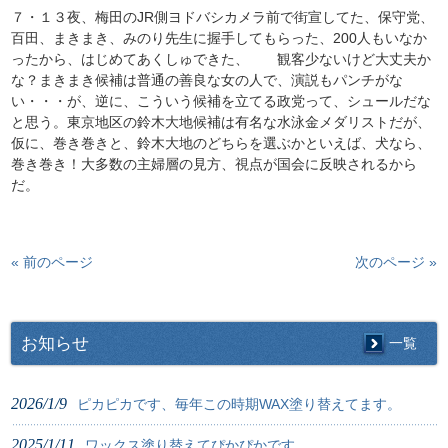
７・１３夜、梅田のJR側ヨドバシカメラ前で街宣してた、保守党、
百田、まきまき、みのり先生に握手してもらった、200人もいなか
ったから、はじめてあくしゅできた、 観客少ないけど大丈夫か
な？まきまき候補は普通の善良な女の人で、演説もパンチがな
い・・・が、逆に、こういう候補を立てる政党って、シュールだな
と思う。東京地区の鈴木大地候補は有名な水泳金メダリストだが、
仮に、巻き巻きと、鈴木大地のどちらを選ぶかといえば、犬なら、
巻き巻き！大多数の主婦層の見方、視点が国会に反映されるから
だ。
« 前のページ
次のページ »
お知らせ
一覧
2026/1/9
ピカピカです、毎年この時期WAX塗り替えてます。
2025/1/11
ワックス塗り替えてぴかぴかです。