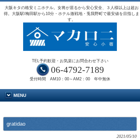
大阪キタの格安ミニホテル。女将が居るから安心安全、３人様以上は超お
得。大阪駅/梅田駅から10分・ホテル激戦地・兎我野町で最安値を目指しま
す。
TEL予約歓迎・お気楽にお問合わせ下さい
06-4792-7189
受付時間 AM10：00～AM2：00 年中無休
MENU
gratidao
2021/05/10