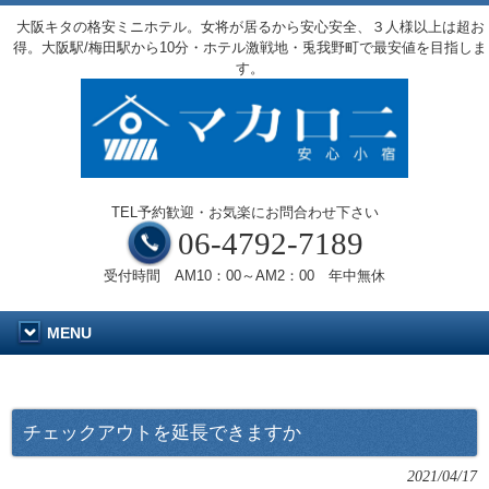
大阪キタの格安ミニホテル。女将が居るから安心安全、３人様以上は超お
得。大阪駅/梅田駅から10分・ホテル激戦地・兎我野町で最安値を目指しま
す。
TEL予約歓迎・お気楽にお問合わせ下さい
06-4792-7189
受付時間 AM10：00～AM2：00 年中無休
MENU
チェックアウトを延長できますか
2021/04/17