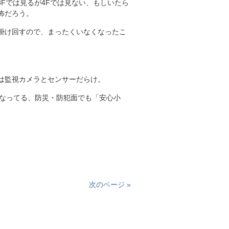
3Fでは見るが4Fでは見ない、もしいたら
怖だろう。
掛け回すので、まったくいなくなったこ
は監視カメラとセンサーだらけ。
になってる、防災・防犯面でも「安心小
次のページ »