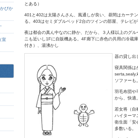
とある）
ぴかぴか
401と402は太陽さんさん、風通しが良い、昼間はカー
る。403はセミダブルベッド2台のツインの部屋、テレビ
す
夜は都会の真ん中なのに静か、だから、３人様以上のグル
ニも近いし1Fに自販機ある。4F廊下に赤色の共用の冷蔵
（宣
付き）、湯沸かし
器の貸し出
寝具関係は
serta,se
ソファーも
羽毛布団や
から、快適
若女将（自
ハイターマ
衛生面「安
多数いる。