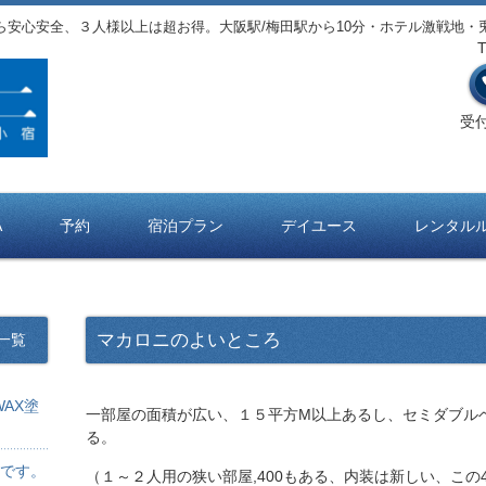
ら安心安全、３人様以上は超お得。大阪駅/梅田駅から10分・ホテル激戦地・
受付
A
予約
宿泊プラン
デイユース
レンタル
マカロニのよいところ
一覧
AX塗
一部屋の面積が広い、１５平方M以上あるし、セミダブル
る。
です。
（１～２人用の狭い部屋,400もある、内装は新しい、この