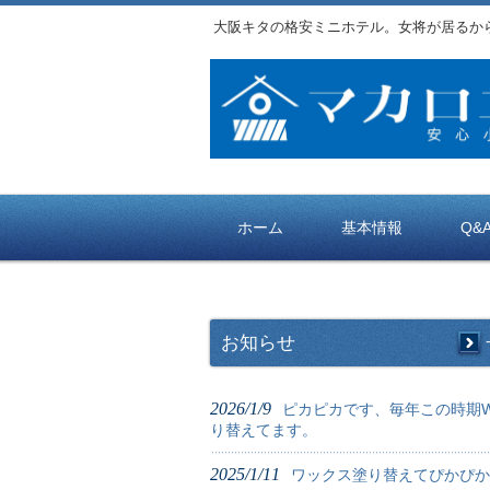
大阪キタの格安ミニホテル。女将が居るか
ホーム
基本情報
Q&
お知らせ
2026/1/9
ピカピカです、毎年この時期W
り替えてます。
2025/1/11
ワックス塗り替えてぴかぴか