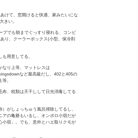
テンあけて、窓開けると快適、家みたいにな
が大きい。
ープでも朝までぐっすり寝れる、コンビ
庫あり、クーラーボックス(小型。保冷剤
しも用意してる。
かなり上等、マットレスは
aly,kingsdownなど最高級だし、402と405の
上等。
毛布、枕類は天干しして日光消毒してる
。
称）がしょっちゅう風呂掃除してるし、
ニアの亀爺もいるし、オンボロ小宿だが
心小宿」。でも、意外とハエ取りクモが